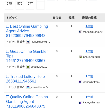
575
576
577
→
トピック
参加者
投稿
最新の投稿
Best Online Gambling
0
1
1年前
Agent Advice
mariepiquet9670
812236957945399943
トピック作成者:
mariepiquet9670
Great Online Gambler
0
1
1年前
Tips
beau57i90910
146612779649633667
トピック作成者:
beau57i90910
Trusted Lottery Help
0
1
1年前
26384111945561
jennaalbritton5
トピック作成者:
jennaalbritton5
Quality Online Casino
0
1
1年前
Gambling Agent
kaceywhitman
718119968266643375