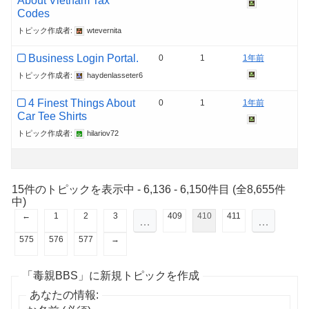
About Vietnam Tax
Codes
トピック作成者:
wtevernita
Business Login Portal.
0
1
1年前
トピック作成者:
haydenlasseter6
4 Finest Things About
0
1
1年前
Car Tee Shirts
トピック作成者:
hilariov72
15件のトピックを表示中 - 6,136 - 6,150件目 (全8,655件
中)
←
1
2
3
409
410
411
…
…
575
576
577
→
「毒親BBS」に新規トピックを作成
あなたの情報: