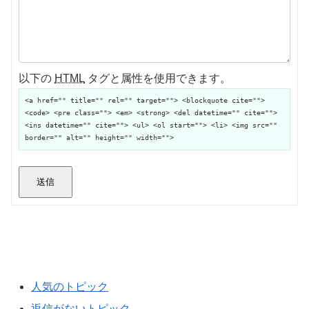
以下の
HTML
タグと属性を使用できます。
<a href="" title="" rel="" target=""> <blockquote cite="">
<code> <pre class=""> <em> <strong> <del datetime="" cite="">
<ins datetime="" cite=""> <ul> <ol start=""> <li> <img src=""
border="" alt="" height="" width="">
送信
人気のトピック
返信がないトピック