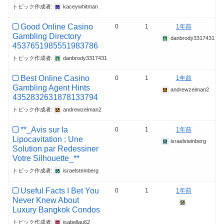
トピック作成者:
kaceywhitman
Good Online Casino
0
1
1年前
Gambling Directory
danbrody3317431
4537651985551983786
トピック作成者:
danbrody3317431
Best Online Casino
0
1
1年前
Gambling Agent Hints
andrewzelman2
4352832631878133794
トピック作成者:
andrewzelman2
**_Avis sur la
0
1
1年前
Lipocavitation : Une
israelsteinberg
Solution par Redessiner
Votre Silhouette_**
トピック作成者:
israelsteinberg
Useful Facts I Bet You
0
1
1年前
Never Knew About
Luxury Bangkok Condos
トピック作成者:
isabellau62