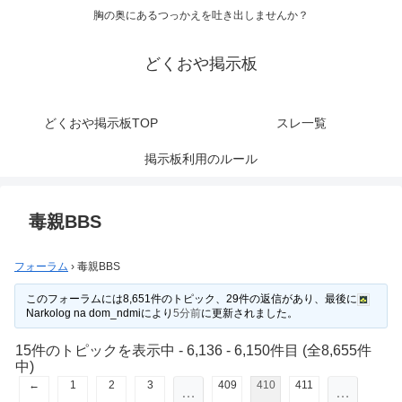
胸の奥にあるつっかえを吐き出しませんか？
どくおや掲示板
どくおや掲示板TOP
スレ一覧
掲示板利用のルール
毒親BBS
フォーラム
›
毒親BBS
このフォーラムには8,651件のトピック、29件の返信があり、最後に
Narkolog na dom_ndmi
により
5分前
に更新されました。
15件のトピックを表示中 - 6,136 - 6,150件目 (全8,655件
中)
←
1
2
3
409
410
411
…
…