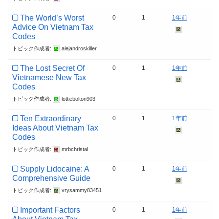
The World’s Worst
0
1
1年前
Advice On Vietnam Tax
Codes
トピック作成者:
alejandroskiller
The Lost Secret Of
0
1
1年前
Vietnamese New Tax
Codes
トピック作成者:
lottiebolton903
Ten Extraordinary
0
1
1年前
Ideas About Vietnam Tax
Codes
トピック作成者:
mrbchristal
Supply Lidocaine: A
0
1
1年前
Comprehensive Guide
トピック作成者:
vrysammy83451
Important Factors
0
1
1年前