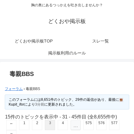
胸の奥にあるつっかえを吐き出しませんか？
どくおや掲示板
どくおや掲示板TOP
スレ一覧
掲示板利用のルール
毒親BBS
フォーラム
›
毒親BBS
このフォーラムには8,651件のトピック、29件の返信があり、最後に
Kupit_ifor
により
3分前
に更新されました。
15件のトピックを表示中 - 31 - 45件目 (全8,655件中)
←
1
2
3
4
575
576
577
…
→