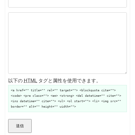
以下の
HTML
タグと属性を使用できます。
<a href="" title="" rel="" target=""> <blockquote cite="">
<code> <pre class=""> <em> <strong> <del datetime="" cite="">
<ins datetime="" cite=""> <ul> <ol start=""> <li> <img src=""
border="" alt="" height="" width="">
送信