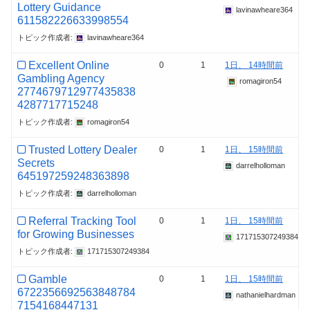
Lottery Guidance
lavinawheare364
611582226633998554
トピック作成者:
lavinawheare364
Excellent Online
0
1
1日、 14時間前
Gambling Agency
romagiron54
2774679712977435838
4287717715248
トピック作成者:
romagiron54
Trusted Lottery Dealer
0
1
1日、 15時間前
Secrets
darrelholloman
645197259248363898
トピック作成者:
darrelholloman
Referral Tracking Tool
0
1
1日、 15時間前
for Growing Businesses
171715307249384
トピック作成者:
171715307249384
Gamble
0
1
1日、 15時間前
6722356692563848784
nathanielhardman
7154168447131