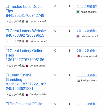
Trusted Lotto Dealer
0
1
1日、 11時間前
Tips
hamishcatani2
844525141766742749
トピック作成者:
hamishcatani2
Great Lottery Website
0
1
1日、 12時間前
848763892728379615
princesecrest3
トピック作成者:
princesecrest3
Great Lottery Online
0
1
1日、 12時間前
Help
conradrenard
136144277677998186
トピック作成者:
conradrenard
Learn Online
0
1
1日、 12時間前
Gambling
freddycornish
8136321787379221367
2451963621831
トピック作成者:
freddycornish
Professional Official
0
1
1日、 12時間前