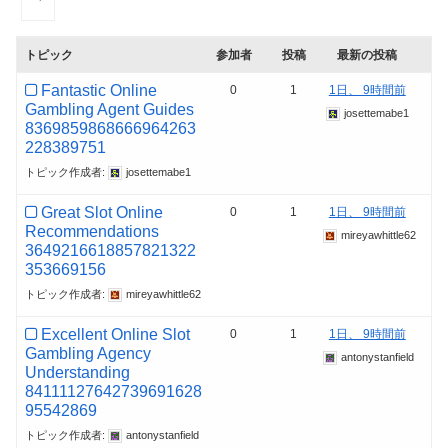
トピック
参加者
投稿
最新の投稿
Fantastic Online
0
1
1日、 9時間前
Gambling Agent Guides
josettemabe1
8369859868666964263
228389751
トピック作成者:
josettemabe1
Great Slot Online
0
1
1日、 9時間前
Recommendations
mireyawhittle62
3649216618857821322
353669156
トピック作成者:
mireyawhittle62
Excellent Online Slot
0
1
1日、 9時間前
Gambling Agency
antonystanfield
Understanding
84111127642739691628
95542869
トピック作成者:
antonystanfield