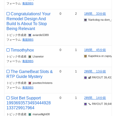
フォーラム:
毒親BBS
Congratulations! Your
0
2
1時間、 33分前
Remodel Design And
Narkolog na dom_deK
Build Is About To Stop
Being Relevant
トピック作成者:
aviardis5389
フォーラム:
毒親BBS
Timsothyhox
0
1
1時間、 45分前
Kapelnica ot zapoya
トピック作成者:
Lhanetor
フォーラム:
毒親BBS
The GameBeat Slots &
0
1
2時間、 13分前
RTP Guide Mystery
🔐 PAYOUT 39,431.3
トピック作成者:
josettechristens
フォーラム:
毒親BBS
Slot Bet Support
0
1
2時間、 14分前
1993693573493444928
📞 PAYOUT 39,648.6
133729917964
トピック作成者:
manuellight08