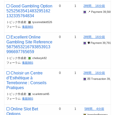
Good Gambling Option
0
1
2時間、 16分前
5252563541483295162
📍 Payment 39,566.
132335764834
トピック作成者:
tysonneblett526
フォーラム:
毒親BBS
Excellent Online
0
1
2時間、 16分前
Gambling Site Reference
🛡 Payment 39,791.
5875653216793853913
996697765659
トピック作成者:
chelseyk82
フォーラム:
毒親BBS
Choisir un Centre
0
1
2時間、 16分前
d’Esthétique à
💌 Transaction 39,
Terrebonne : Conseils
Pratiques
トピック作成者:
scarlettroehl5
フォーラム:
毒親BBS
Online Slot Bet
0
1
5時間、 4分前
Options
brendanflannery