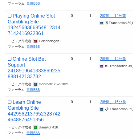
フォーラム:
毒親BBS
Playing Online Slot
0
1
2時間、 14分前
Gambling Site
🗓 Transaction 39,
1924569366854812314
7142416922861
トピック作成者:
luciennelogan1
フォーラム:
毒親BBS
Online Slot Bet
0
1
2時間、 14分前
Support
🔑 Transaction 39,9
2418919641333869235
888142133732
トピック作成者:
monroe01x5292021
フォーラム:
毒親BBS
Learn Online
0
1
2時間、 15分前
Gambling Site
📋 Transaction 39,
4429562137652328742
4648876451356
トピック作成者:
diana40h416
フォーラム:
毒親BBS