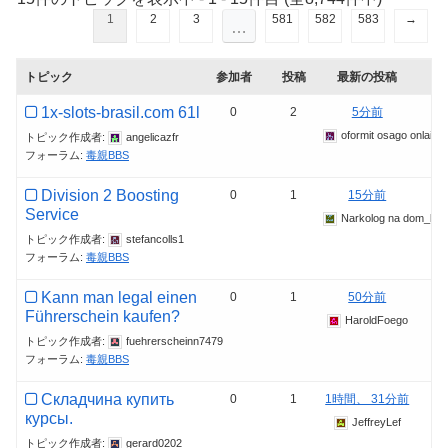
1
2
3
581
582
583
→
…
トピック
参加者
投稿
最新の投稿
1x-slots-brasil.com 61l
0
2
5分前
oformit osago onlain_s
トピック作成者:
angelicazfr
フォーラム:
毒親BBS
Division 2 Boosting
0
1
15分前
Service
Narkolog na dom_blKi
トピック作成者:
stefancolls1
フォーラム:
毒親BBS
Kann man legal einen
0
1
50分前
Führerschein kaufen?
HaroldFoego
トピック作成者:
fuehrerscheinn7479
フォーラム:
毒親BBS
Складчина купить
0
1
1時間、 31分前
курсы.
JeffreyLef
トピック作成者:
gerard0202