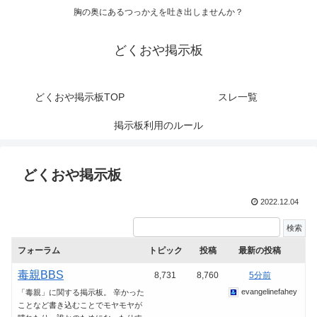
胸の奥にあるつっかえを吐き出しませんか？
どくおや掲示板
どくおや掲示板TOP
スレ一覧
掲示板利用のルール
どくおや掲示板
2022.12.04
フォーラム
トピック
投稿
最新の投稿
毒親BBS
8,731
8,760
5分前
evangelinefahey
「毒親」に関する掲示板。 辛かった
ことなど書き込むことでモヤモヤが