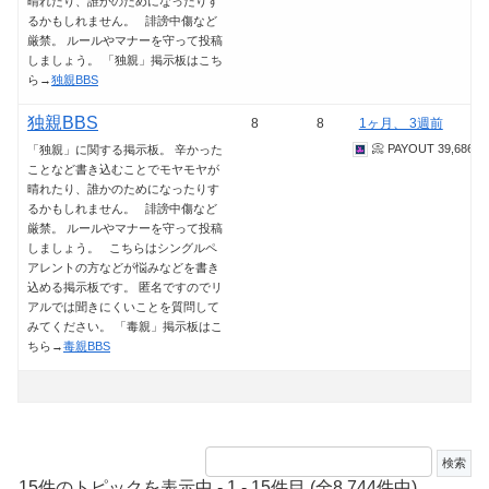
晴れたり、誰かのためになったりす
るかもしれません。 誹謗中傷など
厳禁。 ルールやマナーを守って投稿
しましょう。 「独親」掲示板はこち
ら→
独親BBS
独親BBS
8
8
1ヶ月、 3週前
📀 PAYOUT 39,686.3
「独親」に関する掲示板。 辛かった
ことなど書き込むことでモヤモヤが
晴れたり、誰かのためになったりす
るかもしれません。 誹謗中傷など
厳禁。 ルールやマナーを守って投稿
しましょう。 こちらはシングルペ
アレントの方などが悩みなどを書き
込める掲示板です。 匿名ですのでリ
アルでは聞きにくいことを質問して
みてください。 「毒親」掲示板はこ
ちら→
毒親BBS
15件のトピックを表示中 - 1 - 15件目 (全8,744件中)