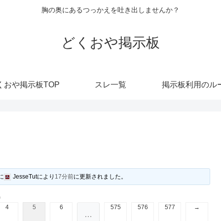
胸の奥にあるつっかえを吐き出しませんか？
どくおや掲示板
くおや掲示板TOP
スレ一覧
掲示板利用のル
に
JesseTut
により
17分前
に更新されました。
)
4
5
6
575
576
577
→
…