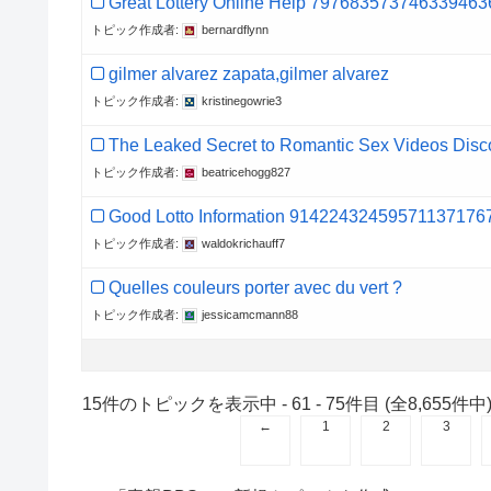
Great Lottery Online Help 797683573746339463
トピック作成者:
bernardflynn
gilmer alvarez zapata,gilmer alvarez
トピック作成者:
kristinegowrie3
The Leaked Secret to Romantic Sex Videos Disc
トピック作成者:
beatricehogg827
Good Lotto Information 91422432459571137176
トピック作成者:
waldokrichauff7
Quelles couleurs porter avec du vert ?
トピック作成者:
jessicamcmann88
15件のトピックを表示中 - 61 - 75件目 (全8,655件中
←
1
2
3