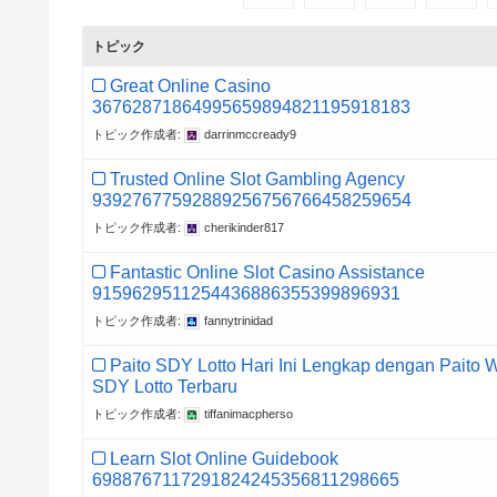
トピック
Great Online Casino
36762871864995659894821195918183
トピック作成者:
darrinmccready9
Trusted Online Slot Gambling Agency
93927677592889256756766458259654
トピック作成者:
cherikinder817
Fantastic Online Slot Casino Assistance
9159629511254436886355399896931
トピック作成者:
fannytrinidad
Paito SDY Lotto Hari Ini Lengkap dengan Paito 
SDY Lotto Terbaru
トピック作成者:
tiffanimacpherso
Learn Slot Online Guidebook
6988767117291824245356811298665