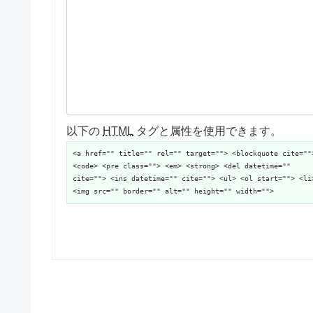
以下の
HTML
タグと属性を使用できます。
<a href="" title="" rel="" target=""> <blockquote cite=""
<code> <pre class=""> <em> <strong> <del datetime=""
cite=""> <ins datetime="" cite=""> <ul> <ol start=""> <li
<img src="" border="" alt="" height="" width="">