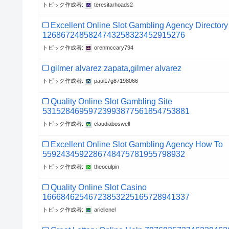
トピック作成者:
teresitarhoads2
Excellent Online Slot Gambling Agency Directory
1268672485824743258323452915276
トピック作成者:
orenmccary794
gilmer alvarez zapata,gilmer alvarez
トピック作成者:
paul17g87198066
Quality Online Slot Gambling Site
53152846959723993877561854753881
トピック作成者:
claudiaboswell
Excellent Online Slot Gambling Agency How To
5592434592286748475781955798932
トピック作成者:
theoculpin
Quality Online Slot Casino
16668462546723853225165728941337
トピック作成者:
ariellenel