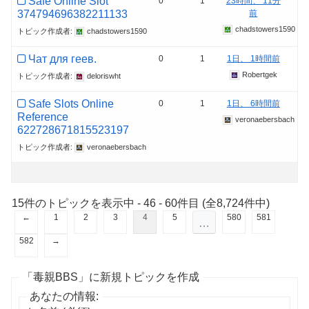
Safe Online Slot
0
1
23時間、 11分
374794696382211133
前
chadstowers1590
トピック作成者:
chadstowers1590
Чат для геев.
0
1
1日、 1時間前
Robertgek
トピック作成者:
deloriswht
Safe Slots Online
0
1
1日、 6時間前
Reference
veronaebersbach
622728671815523197
トピック作成者:
veronaebersbach
15件のトピックを表示中 - 46 - 60件目 (全8,724件中)
←
1
2
3
4
5
580
581
…
582
→
「毒親BBS」に新規トピックを作成
あなたの情報: