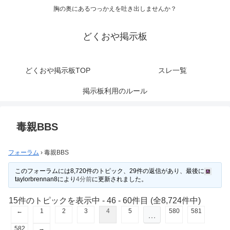
胸の奥にあるつっかえを吐き出しませんか？
どくおや掲示板
どくおや掲示板TOP
スレ一覧
掲示板利用のルール
毒親BBS
フォーラム
›
毒親BBS
このフォーラムには8,720件のトピック、29件の返信があり、最後に
taylorbrennan8
により
4分前
に更新されました。
15件のトピックを表示中 - 46 - 60件目 (全8,724件中)
←
1
2
3
4
5
580
581
…
582
→