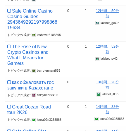
Safe Online Casino
0
1
12時間、 50分
Casino Guides
前
2943649292197998868
lalabet_geOn
19634
トピック作成者:
leshawk6105595
The Rise of New
0
1
12時間、 52分
Crypto Casinos and
前
What It Means for
lalabet_pvOn
Gamers
トピック作成者:
barrytennant853
как обжаловать гос
0
1
13時間、 20分
закупки в Казахстане
前
lalabet_itOn
トピック作成者:
finlayhedrick03
Great Ocean Road
0
1
14時間、 38分
tour 2K26
前
leora02n3238868
トピック作成者:
leora02n3238868