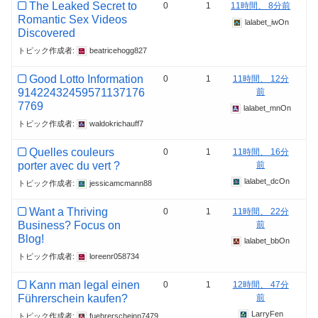
The Leaked Secret to
0
1
11時間、 8分前
Romantic Sex Videos
lalabet_iwOn
Discovered
トピック作成者:
beatricehogg827
Good Lotto Information
0
1
11時間、 12分
91422432459571137176
前
7769
lalabet_mnOn
トピック作成者:
waldokrichauff7
Quelles couleurs
0
1
11時間、 16分
porter avec du vert ?
前
lalabet_dcOn
トピック作成者:
jessicamcmann88
Want a Thriving
0
1
11時間、 22分
Business? Focus on
前
Blog!
lalabet_bbOn
トピック作成者:
loreenr058734
Kann man legal einen
0
1
12時間、 47分
Führerschein kaufen?
前
LarryFen
トピック作成者:
fuehrerscheinn7479