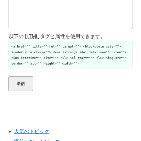
以下の
HTML
タグと属性を使用できます。
<a href="" title="" rel="" target=""> <blockquote cite="">
<code> <pre class=""> <em> <strong> <del datetime="" cite="">
<ins datetime="" cite=""> <ul> <ol start=""> <li> <img src=""
border="" alt="" height="" width="">
送信
人気のトピック