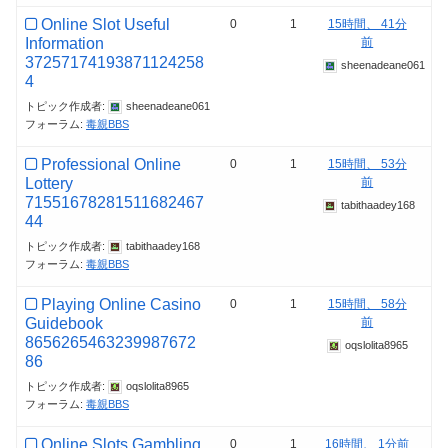
Online Slot Useful
0
1
15時間、 41分
Information
前
37257174193871124258
sheenadeane061
4
トピック作成者:
sheenadeane061
フォーラム:
毒親BBS
Professional Online
0
1
15時間、 53分
Lottery
前
71551678281511682467
tabithaadey168
44
トピック作成者:
tabithaadey168
フォーラム:
毒親BBS
Playing Online Casino
0
1
15時間、 58分
Guidebook
前
8656265463239987672
oqslolita8965
86
トピック作成者:
oqslolita8965
フォーラム:
毒親BBS
Online Slots Gambling
0
1
16時間、 1分前