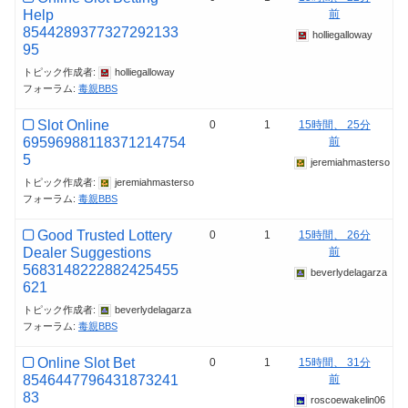
Help
前
8544289377327292133
holliegalloway
95
トピック作成者:
holliegalloway
フォーラム:
毒親BBS
Slot Online
0
1
15時間、 25分
69596988118371214754
前
5
jeremiahmasterso
トピック作成者:
jeremiahmasterso
フォーラム:
毒親BBS
Good Trusted Lottery
0
1
15時間、 26分
Dealer Suggestions
前
5683148222882425455
beverlydelagarza
621
トピック作成者:
beverlydelagarza
フォーラム:
毒親BBS
Online Slot Bet
0
1
15時間、 31分
8546447796431873241
前
83
roscoewakelin06