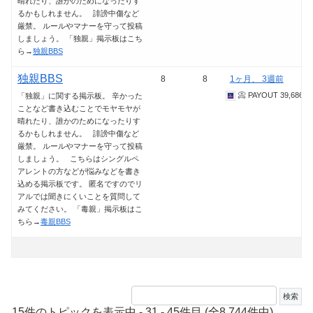
晴れたり、誰かのためになったりす
るかもしれません。 誹謗中傷など
厳禁。 ルールやマナーを守って投稿
しましょう。 「独親」掲示板はこち
ら→
独親BBS
独親BBS
8
8
1ヶ月、 3週前
📀 PAYOUT 39,686.3
「独親」に関する掲示板。 辛かった
ことなど書き込むことでモヤモヤが
晴れたり、誰かのためになったりす
るかもしれません。 誹謗中傷など
厳禁。 ルールやマナーを守って投稿
しましょう。 こちらはシングルペ
アレントの方などが悩みなどを書き
込める掲示板です。 匿名ですのでリ
アルでは聞きにくいことを質問して
みてください。 「毒親」掲示板はこ
ちら→
毒親BBS
15件のトピックを表示中 - 31 - 45件目 (全8,744件中)