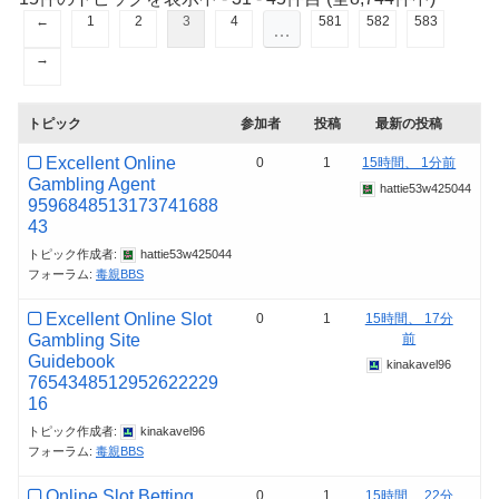
←
1
2
3
4
581
582
583
…
→
トピック
参加者
投稿
最新の投稿
Excellent Online
0
1
15時間、 1分前
Gambling Agent
hattie53w425044
9596848513173741688
43
トピック作成者:
hattie53w425044
フォーラム:
毒親BBS
Excellent Online Slot
0
1
15時間、 17分
Gambling Site
前
Guidebook
kinakavel96
7654348512952622229
16
トピック作成者:
kinakavel96
フォーラム:
毒親BBS
Online Slot Betting
0
1
15時間、 22分