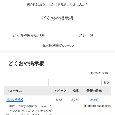
胸の奥にあるつっかえを吐き出しませんか？
どくおや掲示板
どくおや掲示板TOP
スレ一覧
掲示板利用のルール
どくおや掲示板
2022.12.04
フォーラム
トピック
投稿
最新の投稿
毒親BBS
8,731
8,760
3分前
oformit osago onlain_
「毒親」に関する掲示板。 辛かった
ことなど書き込むことでモヤモヤが