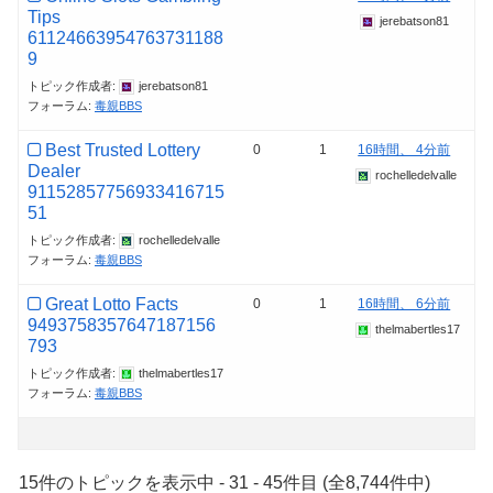
Tips
jerebatson81
61124663954763731188
9
トピック作成者:
jerebatson81
フォーラム:
毒親BBS
Best Trusted Lottery
0
1
16時間、 4分前
Dealer
rochelledelvalle
91152857756933416715
51
トピック作成者:
rochelledelvalle
フォーラム:
毒親BBS
Great Lotto Facts
0
1
16時間、 6分前
9493758357647187156
thelmabertles17
793
トピック作成者:
thelmabertles17
フォーラム:
毒親BBS
15件のトピックを表示中 - 31 - 45件目 (全8,744件中)