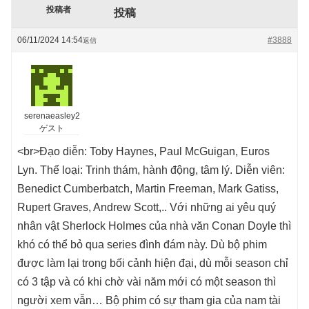
投稿者
投稿
06/11/2024 14:54
#3888
返信
serenaeasley2
ゲスト
<br>Đạo diễn: Toby Haynes, Paul McGuigan, Euros
Lyn. Thể loại: Trinh thám, hành động, tâm lý. Diễn viên:
Benedict Cumberbatch, Martin Freeman, Mark Gatiss,
Rupert Graves, Andrew Scott,.. Với những ai yêu quý
nhân vật Sherlock Holmes của nhà văn Conan Doyle thì
khó có thể bỏ qua series đình đám này. Dù bộ phim
được làm lại trong bối cảnh hiện đại, dù mỗi season chỉ
có 3 tập và có khi chờ vài năm mới có một season thì
người xem vẫn… Bộ phim có sự tham gia của nam tài