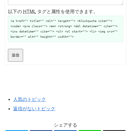
以下の
HTML
タグと属性を使用できます。
<a href="" title="" rel="" target=""> <blockquote cite="">
<code> <pre class=""> <em> <strong> <del datetime="" cite="">
<ins datetime="" cite=""> <ul> <ol start=""> <li> <img src=""
border="" alt="" height="" width="">
送信
人気のトピック
返信がないトピック
シェアする