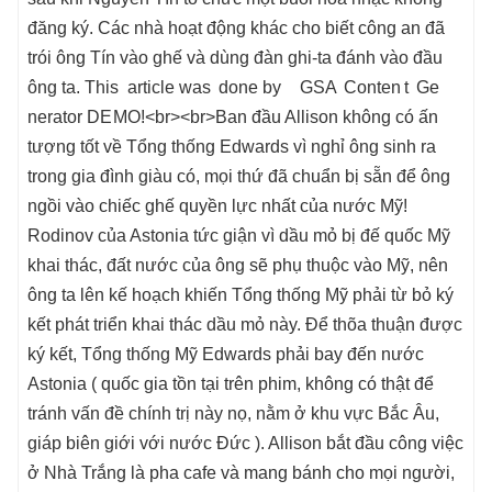
đăng ký. Các nhà hoạt động khác cho biết công an đã
trói ông Tín vào ghế và dùng đàn ghi-ta đánh vào đầu
ông ta. Th᠎is article was done by GSA Cont en t Ge
ne᠎rator DE MO!<br><br>Ban đầu Allison không có ấn
tượng tốt về Tổng thống Edwards vì nghỉ ông sinh ra
trong gia đình giàu có, mọi thứ đã chuẩn bị sẵn để ông
ngồi vào chiếc ghế quyền lực nhất của nước Mỹ!
Rodinov của Astonia tức giận vì dầu mỏ bị đế quốc Mỹ
khai thác, đất nước của ông sẽ phụ thuộc vào Mỹ, nên
ông ta lên kế hoạch khiến Tổng thống Mỹ phải từ bỏ ký
kết phát triển khai thác dầu mỏ này. Để thõa thuận được
ký kết, Tổng thống Mỹ Edwards phải bay đến nước
Astonia ( quốc gia tồn tại trên phim, không có thật để
tránh vấn đề chính trị này nọ, nằm ở khu vực Bắc Âu,
giáp biên giới với nước Đức ). Allison bắt đầu công việc
ở Nhà Trắng là pha cafe và mang bánh cho mọi người,