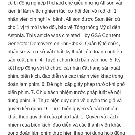
cô bị đồng nghiệp Richard chế giễu nhưng Allison vẫn
kiên trì làm việc nghiêm túc, cơ hội đến với cô khi 1
nhân viên xin nghỉ vì bệnh, Allison được Sam tiến cử
cho 1 vị trí mới vào đội, bảo vệ Tổng thống Mỹ đi đến
Astonia. Th is art icle w as c re ated by GSA Con tent
G᠎en​erator Demover si on.<br><br>3. Quản lý tổ chức,
nhân sự và cơ sở vật chất, kỹ thuật của doanh nghiệp
sản xuất phim. 4. Tuyển chọn kịch bản văn học. 5. Ký
kết hợp đồng với tổ chức, cá nhân đặt hàng sản xuất
phim, biên kịch, đạo diễn và các thành viên khác trong
đoàn làm phim. 6. Đề nghị cấp giấy phép trước khi phổ
biến phim. 7. Chịu trách nhiệm trước pháp luật về nội
dung phim. 8. Thực hiện quy định về quyền tác giả và
quyền liên quan. 9. Thực hiện quyền và trách nhiệm
khác theo quy định của pháp luật. 1. Quyền và trách
nhiệm của biên kịch, đạo diễn và các thành viên khác
trong đoàn làm phim thực hiện theo nội dung hợp đồng