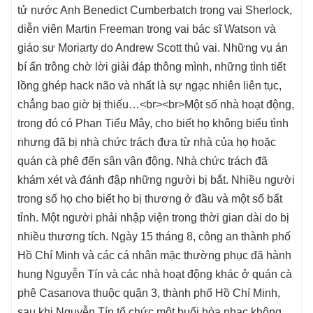
tử nước Anh Benedict Cumberbatch trong vai Sherlock,
diễn viên Martin Freeman trong vai bác sĩ Watson và
giáo sư Moriarty do Andrew Scott thủ vai. Những vụ án
bí ẩn trông chờ lời giải đáp thông mình, những tình tiết
lồng ghép hack não và nhất là sự ngạc nhiên liên tục,
chẳng bao giờ bị thiếu…<br><br>Một số nhà hoạt động,
trong đó có Phan Tiểu Mây, cho biết họ không biểu tình
nhưng đã bị nhà chức trách đưa từ nhà của họ hoặc
quán cà phê đến sân vận động. Nhà chức trách đã
khám xét và đánh đập những người bị bắt. Nhiều người
trong số họ cho biết họ bị thương ở đầu và một số bất
tỉnh. Một người phải nhập viện trong thời gian dài do bị
nhiều thương tích. Ngày 15 tháng 8, công an thành phố
Hồ Chí Minh và các cá nhân mặc thường phục đã hành
hung Nguyễn Tín và các nhà hoạt động khác ở quán cà
phê Casanova thuộc quận 3, thành phố Hồ Chí Minh,
sau khi Nguyễn Tín tổ chức một buổi hòa nhạc không