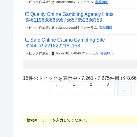
トピック作成者:
charistenney
フォーラム:
毒親BBS
Quality Online Gambling Agency Hints
6461196886659875657652386353
トピック作成者:
rolandoreese55
フォーラム:
毒親BBS
Safe Online Casino Gambling Site
32441792218222181158
トピック作成者:
lesleyr61334840
フォーラム:
毒親BBS
15件のトピックを表示中 - 7,261 - 7,275件目 (全8,6
←
1
2
3
…
検索キーワードを入力してください。