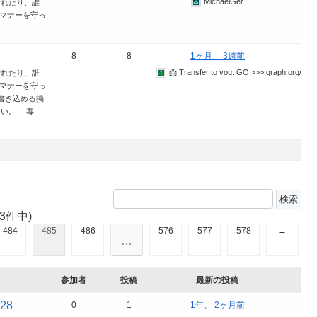
MichaelGer
晴れたり、誰
やマナーを守っ
8
8
1ヶ月、 3週前
📩 Transfer to you. GO >>> graph.org
晴れたり、誰
やマナーを守っ
書き込める掲
い。 「毒
63件中)
484
485
486
576
577
578
→
…
参加者
投稿
最新の投稿
128
0
1
1年、 2ヶ月前