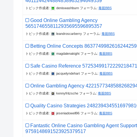
4611144244884858963294649539
トピック作成者:
deniswashburn
フォーラム:
毒親BBS
Good Online Gambling Agency
5651746558112935695596895357
トピック作成者:
leandroscarberry
フォーラム:
毒親BBS
Betting Online Concepts 8637749982616244259
トピック作成者:
magdalenakight
フォーラム:
毒親BBS
Safe Casino Reference 5725349917222921847
トピック作成者:
jacquelyndehart
フォーラム:
毒親BBS
Online Gambling Agency 422157734858826829
トピック作成者:
kennyfritzsche
フォーラム:
毒親BBS
Quality Casino Strategies 24823943455169798
トピック作成者:
jeseniadowell96
フォーラム:
毒親BBS
Fantastic Online Casino Gambling Agent Support
9759148691523925379517