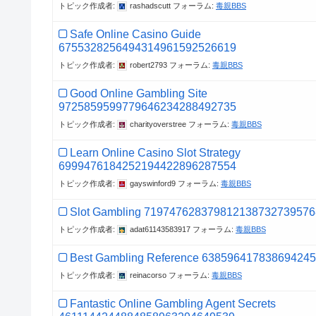
トピック作成者:
rashadscutt
フォーラム:
毒親BBS
Safe Online Casino Guide
6755328256494314961592526619
トピック作成者:
robert2793
フォーラム:
毒親BBS
Good Online Gambling Site
9725859599779646234288492735
トピック作成者:
charityoverstree
フォーラム:
毒親BBS
Learn Online Casino Slot Strategy
6999476184252194422896287554
トピック作成者:
gayswinford9
フォーラム:
毒親BBS
Slot Gambling 719747628379812138732739576
トピック作成者:
adat61143583917
フォーラム:
毒親BBS
Best Gambling Reference 63859641783869424
トピック作成者:
reinacorso
フォーラム:
毒親BBS
Fantastic Online Gambling Agent Secrets