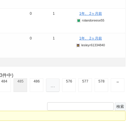
0
1
1年、 2ヶ月前
rolandoreese55
0
1
1年、 2ヶ月前
lesleyr61334840
63件中)
484
485
486
576
577
578
→
…