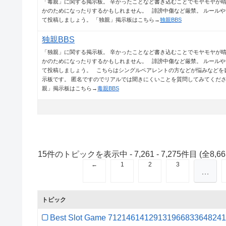
「毒親」に関する掲示板。 辛かったことなど書き込むことでモヤモヤが
かのためになったりするかもしれません。 誹謗中傷など厳禁。 ルール
て投稿しましょう。 「独親」掲示板はこちら→
独親BBS
独親BBS
「独親」に関する掲示板。 辛かったことなど書き込むことでモヤモヤが
かのためになったりするかもしれません。 誹謗中傷など厳禁。 ルール
て投稿しましょう。 こちらはシングルペアレントの方などが悩みなどを
示板です。 匿名ですのでリアルでは聞きにくいことを質問してみてくださ
親」掲示板はこちら→
毒親BBS
15件のトピックを表示中 - 7,261 - 7,275件目 (全8,6
←
1
2
3
…
トピック
Best Slot Game 7121461412913196683364824