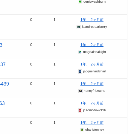
deniswashburn
0
1
1年、 2ヶ月前
leandroscarberry
3
0
1
1年、 2ヶ月前
magdalenakight
137
0
1
1年、 2ヶ月前
jacquelyndehart
4439
0
1
1年、 2ヶ月前
kennyfritzsche
163
0
1
1年、 2ヶ月前
jeseniadowell96
0
1
1年、 2ヶ月前
charistenney