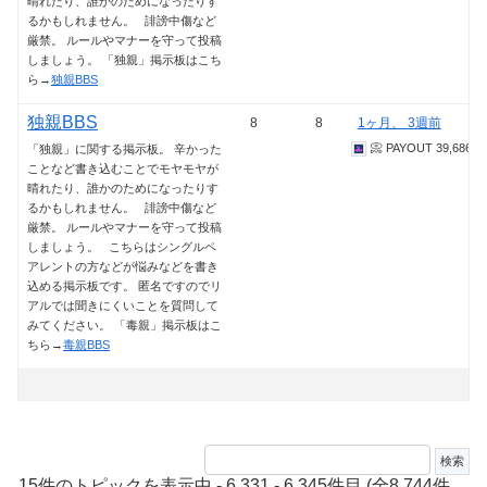
晴れたり、誰かのためになったりす
るかもしれません。 誹謗中傷など
厳禁。 ルールやマナーを守って投稿
しましょう。 「独親」掲示板はこち
ら→
独親BBS
独親BBS
8
8
1ヶ月、 3週前
📀 PAYOUT 39,686.3
「独親」に関する掲示板。 辛かった
ことなど書き込むことでモヤモヤが
晴れたり、誰かのためになったりす
るかもしれません。 誹謗中傷など
厳禁。 ルールやマナーを守って投稿
しましょう。 こちらはシングルペ
アレントの方などが悩みなどを書き
込める掲示板です。 匿名ですのでリ
アルでは聞きにくいことを質問して
みてください。 「毒親」掲示板はこ
ちら→
毒親BBS
15件のトピックを表示中 - 6,331 - 6,345件目 (全8,744件