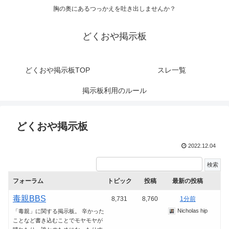
胸の奥にあるつっかえを吐き出しませんか？
どくおや掲示板
どくおや掲示板TOP
スレ一覧
掲示板利用のルール
どくおや掲示板
2022.12.04
フォーラム
トピック
投稿
最新の投稿
毒親BBS
8,731
8,760
1分前
Nicholas hip
「毒親」に関する掲示板。 辛かった
ことなど書き込むことでモヤモヤが