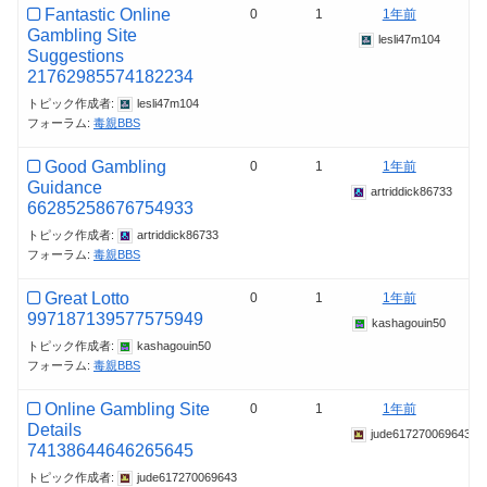
Fantastic Online
0
1
1年前
Gambling Site
lesli47m104
Suggestions
21762985574182234
トピック作成者:
lesli47m104
フォーラム:
毒親BBS
Good Gambling
0
1
1年前
Guidance
artriddick86733
66285258676754933
トピック作成者:
artriddick86733
フォーラム:
毒親BBS
Great Lotto
0
1
1年前
997187139577575949
kashagouin50
トピック作成者:
kashagouin50
フォーラム:
毒親BBS
Online Gambling Site
0
1
1年前
Details
jude617270069643
74138644646265645
トピック作成者:
jude617270069643