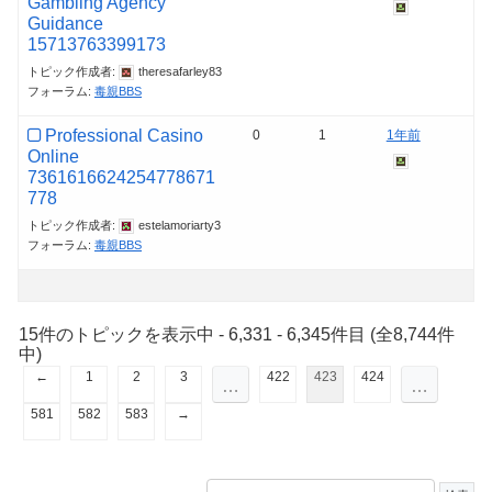
Gambling Agency
Guidance
15713763399173
トピック作成者:
theresafarley83
フォーラム:
毒親BBS
Professional Casino
0
1
1年前
Online
7361616624254778671
778
トピック作成者:
estelamoriarty3
フォーラム:
毒親BBS
15件のトピックを表示中 - 6,331 - 6,345件目 (全8,744件
中)
←
1
2
3
422
423
424
…
…
581
582
583
→