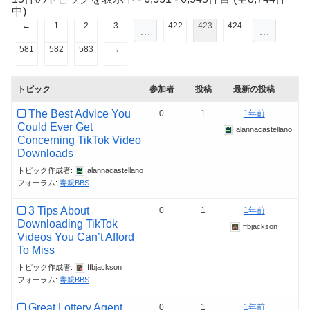
中)
←
1
2
3
422
423
424
…
…
581
582
583
→
トピック
参加者
投稿
最新の投稿
The Best Advice You
0
1
1年前
Could Ever Get
alannacastellano
Concerning TikTok Video
Downloads
トピック作成者:
alannacastellano
フォーラム:
毒親BBS
3 Tips About
0
1
1年前
Downloading TikTok
ffbjackson
Videos You Can’t Afford
To Miss
トピック作成者:
ffbjackson
フォーラム:
毒親BBS
Great Lottery Agent
0
1
1年前