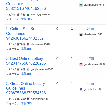
Guidance
stormygoderich8
338213167464162586
トピック作成者:
stormygoderich8
フォーラム:
毒親BBS
Online Slot Betting
0
1
1年前
Comparison
sherilavoie1540
94263615627482352
トピック作成者:
sherilavoie1540
フォーラム:
毒親BBS
Best Online Lottery
0
1
1年前
542347765878228266
garyhemmant8386
トピック作成者:
garyhemmant8386
フォーラム:
毒親BBS
Great Online Lottery
0
1
1年前
Guidelines
genieholder98
978875368379554626
トピック作成者:
genieholder98
フォーラム:
毒親BBS