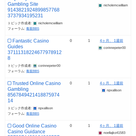
Gambling Site
nicholemcwilliam
9143821924899857768
3737934195231
トピック作成者:
nicholemcwilliam
フォーラム:
毒親BBS
Fantastic Casino
0
1
4ヶ月、 1週前
Guides
corinnepeter00
37111318224677978912
8
トピック作成者:
corinnepeter00
フォーラム:
毒親BBS
Trusted Online Casino
0
1
4ヶ月、 1週前
Gambling
npxallison
8567849421418875974
14
トピック作成者:
npxallison
フォーラム:
毒親BBS
Good Online Casino
0
1
4ヶ月、 1週前
Casino Guidance
noellajko41583