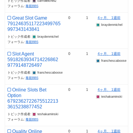
トピック作成者:
carrolleichel2
フォーラム:
毒親BBS
Great Slot Game
0
1
4ヶ月、 1週前
79124635117223499765
braydenmichel
997343143841
トピック作成者:
braydenmichel
フォーラム:
毒親BBS
Slot Agent
0
1
4ヶ月、 1週前
5918263934714226862
franchescaboose
9779148726497
トピック作成者:
franchescaboose
フォーラム:
毒親BBS
Online Slots Bet
0
1
4ヶ月、 1週前
Option
teshakaminski
6792362722675512213
3615238877452
トピック作成者:
teshakaminski
フォーラム:
毒親BBS
Quality Online
0
1
4ヶ月、 1週前