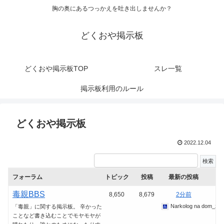
胸の奥にあるつっかえを吐き出しませんか？
どくおや掲示板
どくおや掲示板TOP
スレ一覧
掲示板利用のルール
どくおや掲示板
2022.12.04
フォーラム
トピック
投稿
最新の投稿
毒親BBS
8,650
8,679
2分前
Narkolog na dom_zio
「毒親」に関する掲示板。 辛かった
ことなど書き込むことでモヤモヤが