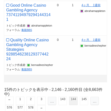
Good Online Casino
0
1
4ヶ月、 1週前
Gambling Agency
abrahamappleton
73741194979294144314
1
トピック作成者:
abrahamappleton
フォーラム:
毒親BBS
Quality Online Casino
0
1
4ヶ月、 1週前
Gambling Agency
bernadineshepher
Strategies
9288546238129377442
24
トピック作成者:
bernadineshepher
フォーラム:
毒親BBS
15件のトピックを表示中 - 2,146 - 2,160件目 (全8,663件
中)
←
1
2
3
143
144
145
…
…
576
577
578
→