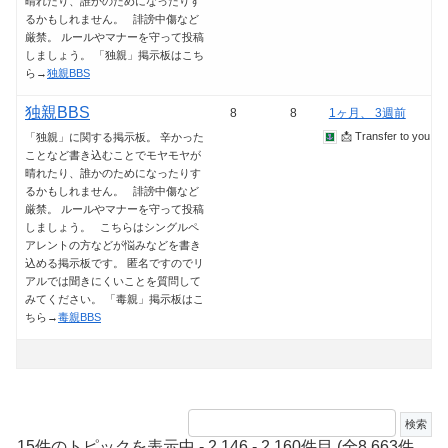
晴れたり、誰かのためになったりす
るかもしれません。 誹謗中傷など
厳禁。 ルールやマナーを守って投稿
しましょう。 「独親」掲示板はこち
ら→
独親BBS
独親BBS
8
8
1ヶ月、 3週前
📩 Transfer to you
「独親」に関する掲示板。 辛かった
ことなど書き込むことでモヤモヤが
晴れたり、誰かのためになったりす
るかもしれません。 誹謗中傷など
厳禁。 ルールやマナーを守って投稿
しましょう。 こちらはシングルペ
アレントの方などが悩みなどを書き
込める掲示板です。 匿名ですのでリ
アルでは聞きにくいことを質問して
みてください。 「毒親」掲示板はこ
ちら→
毒親BBS
15件のトピックを表示中 - 2,146 - 2,160件目 (全8,663件