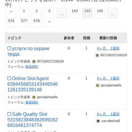
中)
←
1
2
3
143
144
145
…
…
576
577
578
→
トピック
参加者
投稿
最新の投稿
услуги по охране
0
1
4ヶ月、 1週前
труда
857109157108109
トピック作成者:
857109157108109
フォーラム:
毒親BBS
Online Slot Agent
0
1
4ヶ月、 1週前
6394456653143446546
georgiannaefa
1261335139148
トピック作成者:
georgiannaefa
フォーラム:
毒親BBS
Safe Quality Slot
0
1
4ヶ月、 1週前
5315823848382699162
carrolleichel2
6916461374774