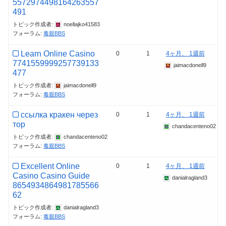
5572974498164263557
491
トピック作成者:
noellajko41583
フォーラム:
毒親BBS
Learn Online Casino
0
1
4ヶ月、 1週前
7741559999257739133
jaimacdonell9
477
トピック作成者:
jaimacdonell9
フォーラム:
毒親BBS
ссылка кракен через
0
1
4ヶ月、 1週前
тор
chandacenteno02
トピック作成者:
chandacenteno02
フォーラム:
毒親BBS
Excellent Online
0
1
4ヶ月、 1週前
Casino Casino Guide
danialragland3
8654934864981785566
62
トピック作成者:
danialragland3
フォーラム:
毒親BBS