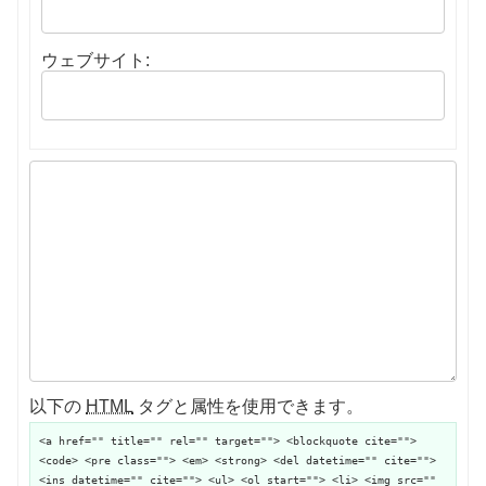
ウェブサイト:
以下の
HTML
タグと属性を使用できます。
<a href="" title="" rel="" target=""> <blockquote cite="">
<code> <pre class=""> <em> <strong> <del datetime="" cite="">
<ins datetime="" cite=""> <ul> <ol start=""> <li> <img src=""