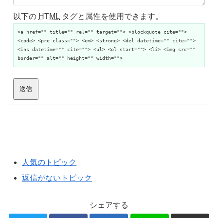
以下の
HTML
タグと属性を使用できます。
<a href="" title="" rel="" target=""> <blockquote cite="">
<code> <pre class=""> <em> <strong> <del datetime="" cite="">
<ins datetime="" cite=""> <ul> <ol start=""> <li> <img src=""
border="" alt="" height="" width="">
送信
人気のトピック
返信がないトピック
シェアする