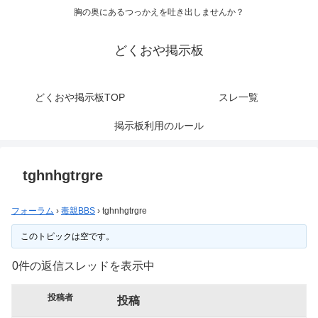
胸の奥にあるつっかえを吐き出しませんか？
どくおや掲示板
どくおや掲示板TOP
スレ一覧
掲示板利用のルール
tghnhgtrgre
フォーラム
›
毒親BBS
›
tghnhgtrgre
このトピックは空です。
0件の返信スレッドを表示中
投稿者
投稿