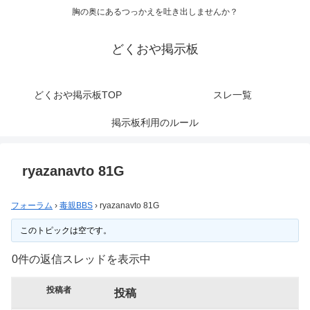
胸の奥にあるつっかえを吐き出しませんか？
どくおや掲示板
どくおや掲示板TOP
スレ一覧
掲示板利用のルール
ryazanavto 81G
フォーラム
›
毒親BBS
›
ryazanavto 81G
このトピックは空です。
0件の返信スレッドを表示中
投稿者
投稿