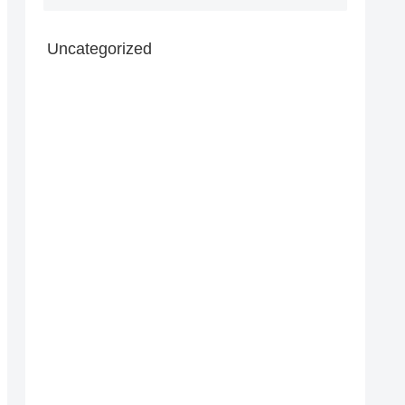
Uncategorized