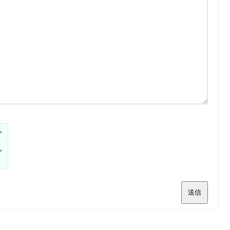
>
>
送信