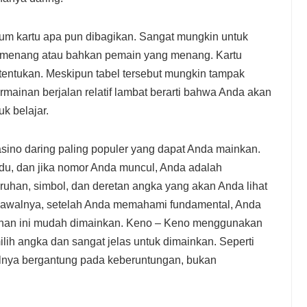
um kartu apa pun dibagikan. Sangat mungkin untuk
g menang atau bahkan pemain yang menang. Kartu
tentukan. Meskipun tabel tersebut mungkin tampak
ainan berjalan relatif lambat berarti bahwa Anda akan
k belajar.
sino daring paling populer yang dapat Anda mainkan.
du, dan jika nomor Anda muncul, Anda adalah
uhan, simbol, dan deretan angka yang akan Anda lihat
a awalnya, setelah Anda memahami fundamental, Anda
an ini mudah dimainkan. Keno – Keno menggunakan
lih angka dan sangat jelas untuk dimainkan. Seperti
ilnya bergantung pada keberuntungan, bukan