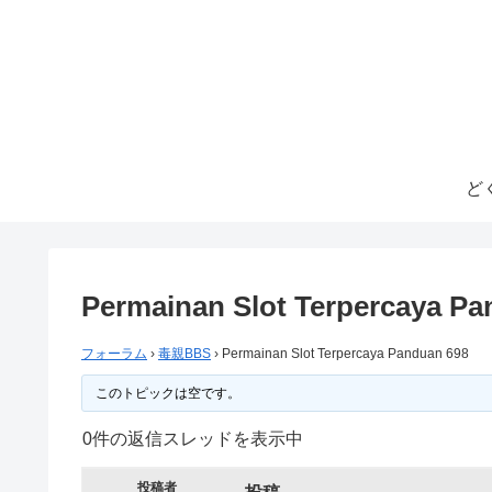
ど
Permainan Slot Terpercaya Pa
フォーラム
›
毒親BBS
›
Permainan Slot Terpercaya Panduan 698
このトピックは空です。
0件の返信スレッドを表示中
投稿者