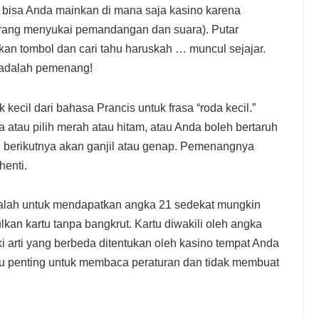
m bisa Anda mainkan di mana saja kasino karena
rang menyukai pemandangan dan suara). Putar
n tombol dan cari tahu haruskah … muncul sejajar.
 adalah pemenang!
 kecil dari bahasa Prancis untuk frasa “roda kecil.”
a atau pilih merah atau hitam, atau Anda boleh bertaruh
berikutnya akan ganjil atau genap. Pemenangnya
henti.
 adalah untuk mendapatkan angka 21 sedekat mungkin
n kartu tanpa bangkrut. Kartu diwakili oleh angka
i arti yang berbeda ditentukan oleh kasino tempat Anda
lalu penting untuk membaca peraturan dan tidak membuat