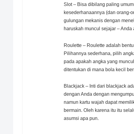
Slot – Bisa dibilang paling umu
kesederhanaannya (dan orang-o
gulungan mekanis dengan meneka
haruskah muncul sejajar – Anda
Roulette – Roulette adalah bentuk
Pilihannya sederhana, pilih angk
pada apakah angka yang muncul 
ditentukan di mana bola kecil ber
Blackjack – Inti dari blackjack
dengan Anda dengan mengumpulka
namun kartu wajah dapat memilik
bermain. Oleh karena itu itu se
asumsi apa pun.