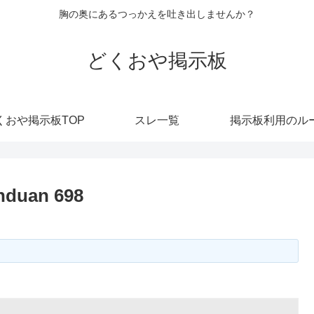
胸の奥にあるつっかえを吐き出しませんか？
どくおや掲示板
くおや掲示板TOP
スレ一覧
掲示板利用のル
nduan 698