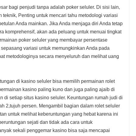
r bagi penjudi tanpa adalah poker seluler. Di sisi lain,
 teknik, Penting untuk mencari tahu metodologi variasi
ebetulan Anda mainkan. Jika Anda menjaga diri Anda tetap
cara komprehensif, akan ada peluang untuk menuai tingkat
rmainan poker seluler yang membayar persentase
n sepasang variasi untuk memungkinkan Anda pada
at metodologinya secara menyeluruh dan melihat uang
ntungan di kasino seluler bisa memilih permainan rolet
 permainan kasino paling kuno dan juga paling ajaib di
n di setiap situs kasino seluler. Keuntungan rumah judi di
ah 2,tujuh persen. Mengambil bagian dalam rolet seluler
an untuk melihat keberuntungan yang hebat karena ini
runtungan sejati dan tidak ada cara untuk
nyak sekali penggemar kasino bisa saja mencapai