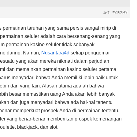
#282049
返信
s permainan taruhan yang sama persis sangat mirip di
 permainan seluler adalah cara bersenang-senang yang
m permainan kasino seluler tidak sebanyak
no daring. Namun,
Nusantara4d
setiap penggemar
esuatu yang akan mereka nikmati dalam perjudian
ami dan memainkan permainan kasino seluler pertama
arus menyadari bahwa Anda memiliki lebih baik untuk
lebih dari yang lain. Alasan utama adalah bahwa
lebih besar memastikan uang Anda akan lebih banyak
 akan dan juga menyadari bahwa ada hal-hal tertentu
benar memperkuat prospek Anda di permainan tertentu.
uler yang benar-benar memberikan prospek kemenangan
oulette, blackjack, dan slot.