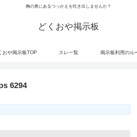
胸の奥にあるつっかえを吐き出しませんか？
どくおや掲示板
くおや掲示板TOP
スレ一覧
掲示板利用のル
ips 6294