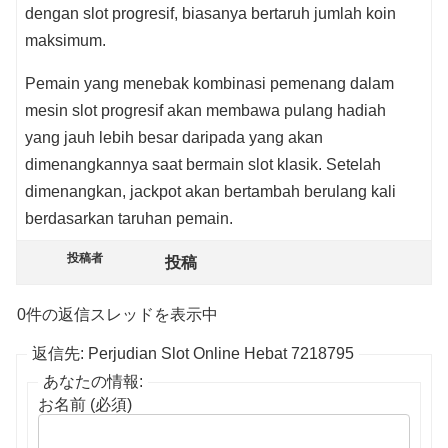
dengan slot progresif, biasanya bertaruh jumlah koin
maksimum.
Pemain yang menebak kombinasi pemenang dalam
mesin slot progresif akan membawa pulang hadiah
yang jauh lebih besar daripada yang akan
dimenangkannya saat bermain slot klasik. Setelah
dimenangkan, jackpot akan bertambah berulang kali
berdasarkan taruhan pemain.
投稿者
投稿
0件の返信スレッドを表示中
返信先: Perjudian Slot Online Hebat 7218795
あなたの情報:
お名前 (必須)