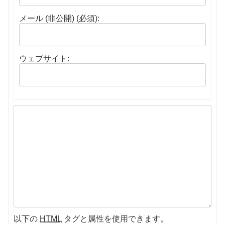
メール (非公開) (必須):
ウェブサイト:
以下の
HTML
タグと属性を使用できます。