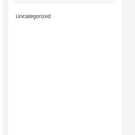
Uncategorized