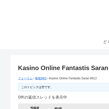
ど
Kasino Online Fantastis Saran
フォーラム
›
毒親BBS
›
Kasino Online Fantastis Saran 8912
このトピックは空です。
0件の返信スレッドを表示中
投稿者