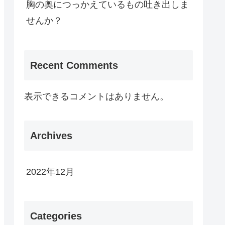
胸の奥につっかえているもの吐き出しま
せんか？
Recent Comments
表示できるコメントはありません。
Archives
2022年12月
Categories