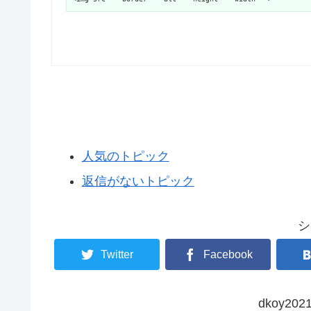
人気のトピック
返信がないトピック
シ
Twitter
Facebook
dkoy2