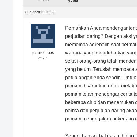
投稿
06/04/2025 18:58
Pernahkah Anda mendengar tenta
perjudian daring? Dengan aksi 
memompa adrenalin saat bermain
wahana yang mendebarkan yang m
justinedobbs
ゲスト
sekali orang-orang telah mendeng
yang belum. Teruslah membaca ar
petualangan Anda sendiri. Untuk
pemain disarankan untuk melakuk
pemain telah mendengar cerita 
beberapa chip dan menemukan diri
norma dan perjudian daring akan 
pemain mengerjakan pekerjaan 
Seperti banyak hal dalam hidup,