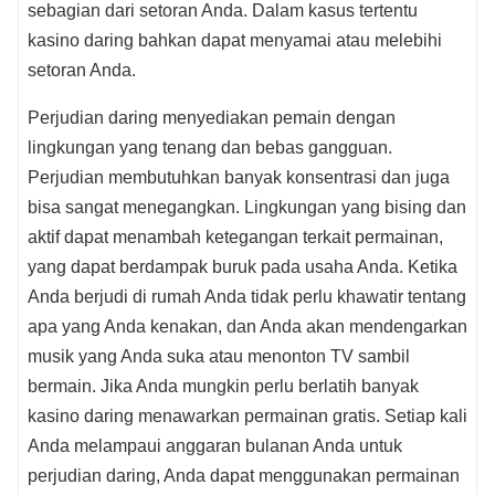
sebagian dari setoran Anda. Dalam kasus tertentu
kasino daring bahkan dapat menyamai atau melebihi
setoran Anda.
Perjudian daring menyediakan pemain dengan
lingkungan yang tenang dan bebas gangguan.
Perjudian membutuhkan banyak konsentrasi dan juga
bisa sangat menegangkan. Lingkungan yang bising dan
aktif dapat menambah ketegangan terkait permainan,
yang dapat berdampak buruk pada usaha Anda. Ketika
Anda berjudi di rumah Anda tidak perlu khawatir tentang
apa yang Anda kenakan, dan Anda akan mendengarkan
musik yang Anda suka atau menonton TV sambil
bermain. Jika Anda mungkin perlu berlatih banyak
kasino daring menawarkan permainan gratis. Setiap kali
Anda melampaui anggaran bulanan Anda untuk
perjudian daring, Anda dapat menggunakan permainan