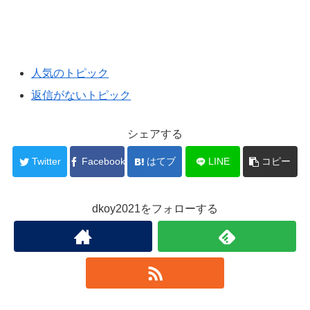
人気のトピック
返信がないトピック
シェアする
Twitter
Facebook
はてブ
LINE
コピー
dkoy2021をフォローする