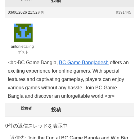
投稿
03/06/2026 21:52
#391445
返信
antoniettaling
ゲスト
<br>BC Game Bangla,
BC Game Bangladesh
offers an
exciting experience for online gamers. With special
features and captivating gameplay, players can enjoy
various games without any hassle. Join BC Game
Bangla and discover an unforgettable world.<br>
投稿者
投稿
0件の返信スレッドを表示中
返信先: Join the Fun at BC Game Bangla and Win Big