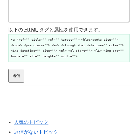
以下の
HTML
タグと属性を使用できます。
<a href="" title="" rel="" target=""> <blockquote cite="">
<code> <pre class=""> <em> <strong> <del datetime="" cite="">
<ins datetime="" cite=""> <ul> <ol start=""> <li> <img src=""
border="" alt="" height="" width="">
送信
人気のトピック
返信がないトピック