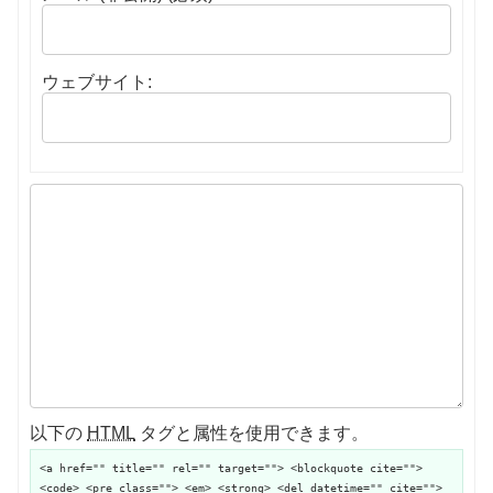
ウェブサイト:
以下の
HTML
タグと属性を使用できます。
<a href="" title="" rel="" target=""> <blockquote cite="">
<code> <pre class=""> <em> <strong> <del datetime="" cite="">