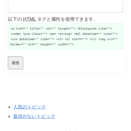
以下の
HTML
タグと属性を使用できます。
<a href="" title="" rel="" target=""> <blockquote cite="">
<code> <pre class=""> <em> <strong> <del datetime="" cite="">
<ins datetime="" cite=""> <ul> <ol start=""> <li> <img src=""
border="" alt="" height="" width="">
送信
人気のトピック
返信がないトピック