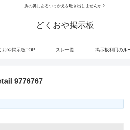
胸の奥にあるつっかえを吐き出しませんか？
どくおや掲示板
くおや掲示板TOP
スレ一覧
掲示板利用のル
tail 9776767