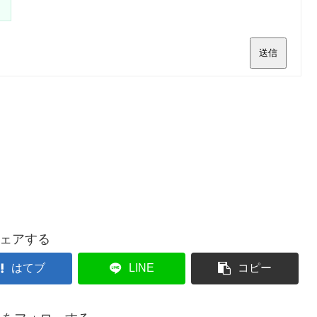
送信
ェアする
はてブ
LINE
コピー