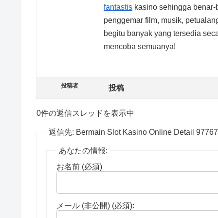
fantastis
kasino sehingga benar-
penggemar film, musik, petualan
begitu banyak yang tersedia seca
mencoba semuanya!
投稿者
投稿
0件の返信スレッドを表示中
返信先: Bermain Slot Kasino Online Detail 9776
あなたの情報:
お名前 (必須)
メール (非公開) (必須):