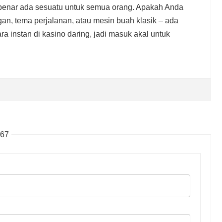
benar ada sesuatu untuk semua orang. Apakah Anda
gan, tema perjalanan, atau mesin buah klasik – ada
ra instan di kasino daring, jadi masuk akal untuk
767