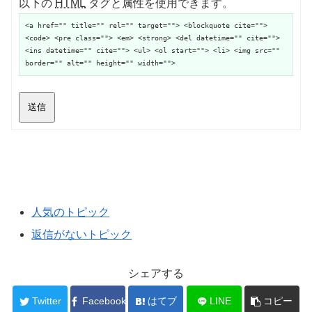
以下の
HTML
タグと属性を使用できます。
<a href="" title="" rel="" target=""> <blockquote cite="">
<code> <pre class=""> <em> <strong> <del datetime="" cite="">
<ins datetime="" cite=""> <ul> <ol start=""> <li> <img src=""
border="" alt="" height="" width="">
送信
人気のトピック
返信がないトピック
シェアする
Twitter
Facebook
はてブ
LINE
コピー