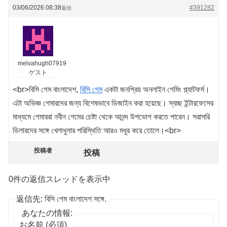
03/06/2026 08:38
#391282
返信
melvahugh07919
ゲスト
<br>বিসি গেম বাংলাদেশ,
বিসি গেম
একটা জনপ্রিয় অনলাইন গেমিং প্ল্যাটফর্ম।
এটা অভিজ্ঞ গেমারদের জন্য বিশেষভাবে ডিজাইন করা হয়েছে। স্বচ্ছ ইন্টারফেসের
মাধ্যমে গেমাররা নবীন গেমের চেষ্টা থেকে আনন্দ উপভোগ করতে পারেন। সরাসরি
ডিলারদের সঙ্গে খেলাধুলার পরিস্থিতি আরও মধুর করে তোলে।<br>
投稿者
投稿
0件の返信スレッドを表示中
返信先: বিসি গেম বাংলাদেশ সঙ্গে.
あなたの情報:
お名前 (必須)