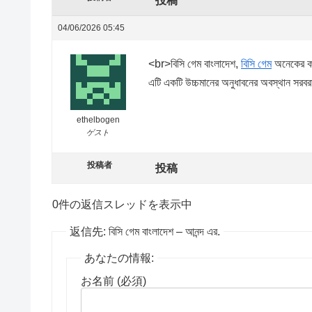
投稿
04/06/2026 05:45
<br>বিসি গেম বাংলাদেশ,
বিসি গেম
অনেকের কা
এটি একটি উচ্চমানের অনুধাবনের অবস্থান সর
ethelbogen
ゲスト
投稿者
投稿
0件の返信スレッドを表示中
返信先: বিসি গেম বাংলাদেশ – আনন্দ এর.
あなたの情報:
お名前 (必須)