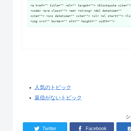
<a href="" title="" rel="" target=""> <blockquote cite=""
<code> <pre class=""> <em> <strong> <del datetime=""
cite=""> <ins datetime="" cite=""> <ul> <ol start=""> <li
<img src="" border="" alt="" height="" width="">
人気のトピック
返信がないトピック
シ
Twitter
Facebook