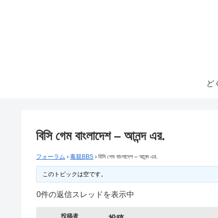
ど
বিসি গেম বাংলাদেশ – আনন্দ এর.
フォーラム
›
毒親BBS
›
বিসি গেম বাংলাদেশ – আনন্দ এর.
このトピックは空です。
0件の返信スレッドを表示中
投稿者