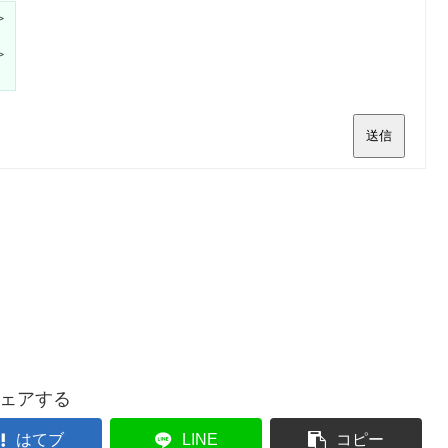
>
>
送信
ェアする
はてブ
LINE
コピー