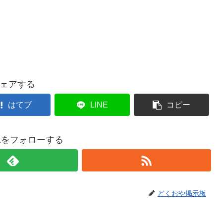
ェアする
はてブ
LINE
コピー
021をフォローする
どくおや掲示板