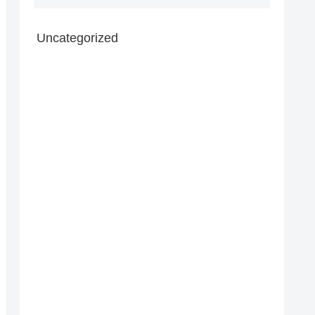
Uncategorized