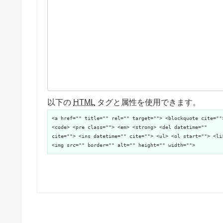
以下の
HTML
タグと属性を使用できます。
<a href="" title="" rel="" target=""> <blockquote cite=""
<code> <pre class=""> <em> <strong> <del datetime=""
cite=""> <ins datetime="" cite=""> <ul> <ol start=""> <li
<img src="" border="" alt="" height="" width="">