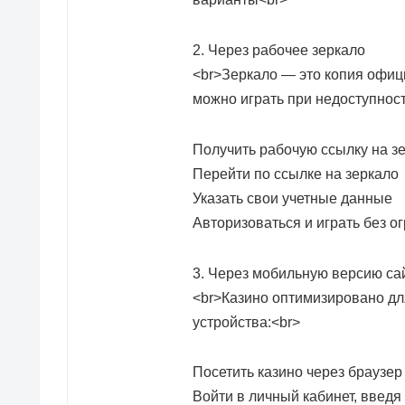
2. Через рабочее зеркало
<br>Зеркало — это копия офиц
можно играть при недоступност
Получить рабочую ссылку на з
Перейти по ссылке на зеркало
Указать свои учетные данные
Авторизоваться и играть без о
3. Через мобильную версию са
<br>Казино оптимизировано дл
устройства:<br>
Посетить казино через браузе
Войти в личный кабинет, введ