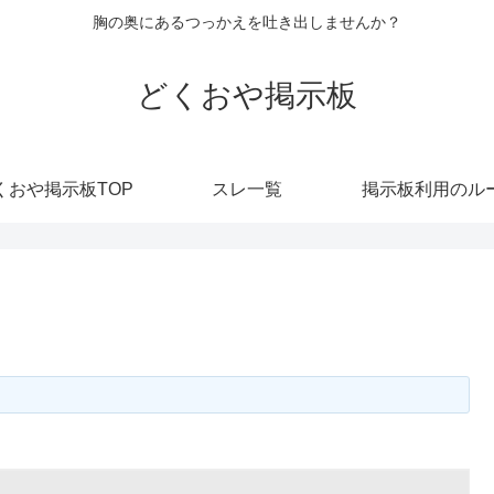
胸の奥にあるつっかえを吐き出しませんか？
どくおや掲示板
くおや掲示板TOP
スレ一覧
掲示板利用のル