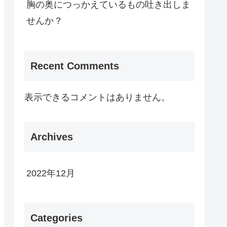
胸の奥につっかえているもの吐き出しま
せんか？
Recent Comments
表示できるコメントはありません。
Archives
2022年12月
Categories