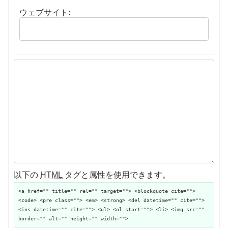
ウェブサイト:
以下の
HTML
タグと属性を使用できます。
<a href="" title="" rel="" target=""> <blockquote cite="">
<code> <pre class=""> <em> <strong> <del datetime="" cite="">
<ins datetime="" cite=""> <ul> <ol start=""> <li> <img src=""
border="" alt="" height="" width="">