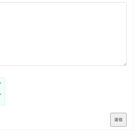
>
>
送信