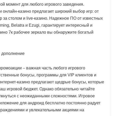
вой момент для любого игрового заведения.
и онлайн-казино предлагает широкий выбор игр: от
 за столом и live-казино. Надежное ПО от известных
ming, Belatra и Ezugi, гарантирует интересный и
зино 7к рабочее зеркало вы обнаружите богатый
е дополнение
ромоакции – важная часть любого игрового
тственные бонусы, программы для VIP клиентов и
нтернет-казино предлагают щедрые бонусы, которые
ваш игровой бюджет. Однако обязательно читайте
олкнуться с неожиданными сложностями. Игровое
риложение для андроид бесплатно постоянно радует
граждениями и увлекательными акциями на