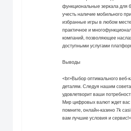
функциональные зеркала для б
учесть наличие мобильного при
избранные игры в любом месте.
практичное и многофункционал
компаний, позволяющее наслаж
доступными услугами платформ
Выводы
<br>Выбор оптимального веб-к
деталям. Следуя нашим советам
удовлетворит ваши потребности
Мир цифровых валют ждет вас –
помните, онлайн-казино 7k cas
вам лучшие условия и сервис!<