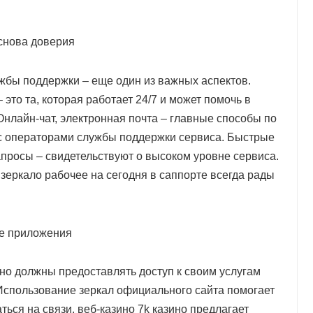
снова доверия
жбы поддержки – еще один из важных аспектов.
это та, которая работает 24/7 и может помочь в
нлайн-чат, электронная почта – главные способы по
с операторами службы поддержки сервиса. Быстрые
апросы – свидетельствуют о высоком уровне сервиса.
 зеркало рабочее на сегодня в саппорте всегда рады
е приложения
о должны предоставлять доступ к своим услугам
 Использование зеркал официального сайта помогает
ться на связи. веб-казино 7k казино предлагает