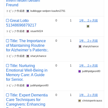
Ihrem neuen besten
Freund
トピック作成者:
bulldogge-welpen-kaufen2791
Great Lotto
0
1
1年、 2ヶ月前
51348696879217
トピック作成者:
stuarth024
Title: The Importance
0
1
1年、 2ヶ月前
of Maintaining Routine
sharylchance
for Alzheimer’s Patients:.
トピック作成者:
sharylchance
Title: Nurturing
0
1
1年、 2ヶ月前
Emotional Well-Being in
judithpidgeon80
Memory Care: A Guide
for Senior.
トピック作成者:
judithpidgeon80
Title: Expert Dementia
0
1
1年、 2ヶ月前
Care Techniques for
christoperkrauss
Caregivers: Enhancing