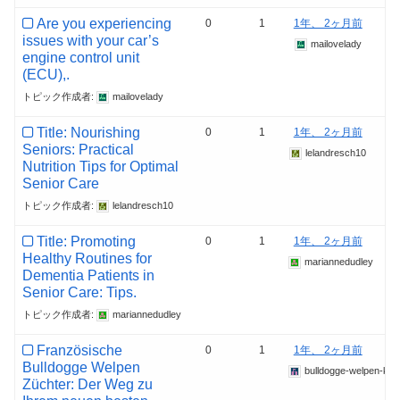
Are you experiencing
0
1
1年、 2ヶ月前
issues with your car’s
mailovelady
engine control unit
(ECU),.
トピック作成者:
mailovelady
Title: Nourishing
0
1
1年、 2ヶ月前
Seniors: Practical
lelandresch10
Nutrition Tips for Optimal
Senior Care
トピック作成者:
lelandresch10
Title: Promoting
0
1
1年、 2ヶ月前
Healthy Routines for
mariannedudley
Dementia Patients in
Senior Care: Tips.
トピック作成者:
mariannedudley
Französische
0
1
1年、 2ヶ月前
Bulldogge Welpen
bulldogge-welpen-ka
Züchter: Der Weg zu