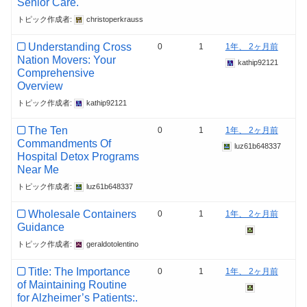
Senior Care.
トピック作成者:
christoperkrauss
Understanding Cross
0
1
1年、 2ヶ月前
Nation Movers: Your
kathip92121
Comprehensive
Overview
トピック作成者:
kathip92121
The Ten
0
1
1年、 2ヶ月前
Commandments Of
luz61b648337
Hospital Detox Programs
Near Me
トピック作成者:
luz61b648337
Wholesale Containers
0
1
1年、 2ヶ月前
Guidance
トピック作成者:
geraldotolentino
Title: The Importance
0
1
1年、 2ヶ月前
of Maintaining Routine
for Alzheimer’s Patients:.