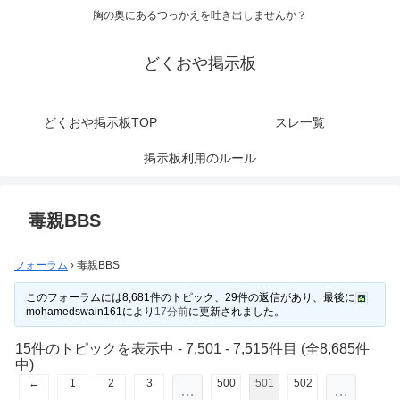
胸の奥にあるつっかえを吐き出しませんか？
どくおや掲示板
どくおや掲示板TOP
スレ一覧
掲示板利用のルール
毒親BBS
フォーラム
›
毒親BBS
このフォーラムには8,681件のトピック、29件の返信があり、最後に
mohamedswain161
により
17分前
に更新されました。
15件のトピックを表示中 - 7,501 - 7,515件目 (全8,685件
中)
←
1
2
3
500
501
502
…
…