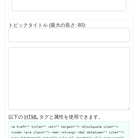
トピックタイトル (最大の長さ: 80):
以下の
HTML
タグと属性を使用できます。
<a href="" title="" rel="" target=""> <blockquote cite="">
<code> <pre class=""> <em> <strong> <del datetime="" cite="">
<ins datetime="" cite=""> <ul> <ol start=""> <li> <img src=""