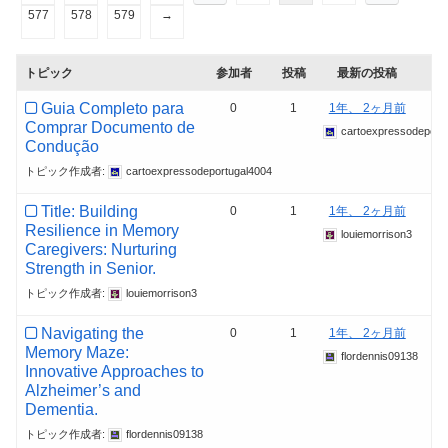
577
578
579
→
トピック
参加者
投稿
最新の投稿
Guia Completo para
0
1
1年、 2ヶ月前
Comprar Documento de
cartoexpressodeport
Condução
トピック作成者:
cartoexpressodeportugal4004
Title: Building
0
1
1年、 2ヶ月前
Resilience in Memory
louiemorrison3
Caregivers: Nurturing
Strength in Senior.
トピック作成者:
louiemorrison3
Navigating the
0
1
1年、 2ヶ月前
Memory Maze:
flordennis09138
Innovative Approaches to
Alzheimer’s and
Dementia.
トピック作成者:
flordennis09138