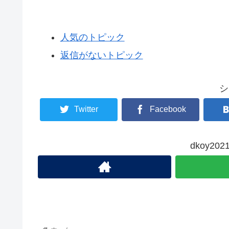
人気のトピック
返信がないトピック
シ
Twitter
Facebook
dkoy2