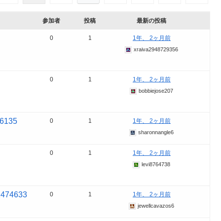
参加者
投稿
最新の投稿
0
1
1年、 2ヶ月前
xraiva2948729356
0
1
1年、 2ヶ月前
bobbiejose207
26135
0
1
1年、 2ヶ月前
sharonnangle6
0
1
1年、 2ヶ月前
levi8764738
2474633
0
1
1年、 2ヶ月前
jewellcavazos6