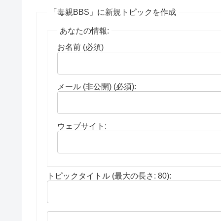
「毒親BBS」に新規トピックを作成
あなたの情報:
お名前 (必須)
メール (非公開) (必須):
ウェブサイト:
トピックタイトル (最大の長さ: 80):