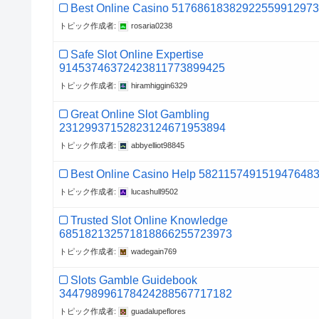
Best Online Casino 5176861838292255991297
トピック作成者:
rosaria0238
Safe Slot Online Expertise
91453746372423811773899425
トピック作成者:
hiramhiggin6329
Great Online Slot Gambling
23129937152823124671953894
トピック作成者:
abbyelliot98845
Best Online Casino Help 582115749151947648
トピック作成者:
lucashull9502
Trusted Slot Online Knowledge
685182132571818866255723973
トピック作成者:
wadegain769
Slots Gamble Guidebook
344798996178424288567717182
トピック作成者:
guadalupeflores