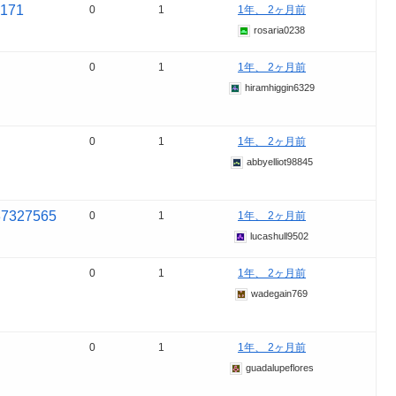
3171
0
1
1年、 2ヶ月前
rosaria0238
0
1
1年、 2ヶ月前
hiramhiggin6329
0
1
1年、 2ヶ月前
abbyelliot98845
37327565
0
1
1年、 2ヶ月前
lucashull9502
0
1
1年、 2ヶ月前
wadegain769
0
1
1年、 2ヶ月前
guadalupeflores