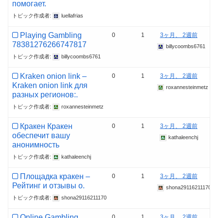
помогает.
トピック作成者:
luellafrias
Playing Gambling
0
1
3ヶ月、 2週前
78381276266747817
billycoombs6761
トピック作成者:
billycoombs6761
Kraken onion link –
0
1
3ヶ月、 2週前
Kraken onion link для
roxannesteinmetz
разных регионов:.
トピック作成者:
roxannesteinmetz
Кракен Кракен
0
1
3ヶ月、 2週前
обеспечит вашу
kathaleenchj
анонимность
トピック作成者:
kathaleenchj
Площадка кракен –
0
1
3ヶ月、 2週前
Рейтинг и отзывы о.
shona29116211170
トピック作成者:
shona29116211170
Online Gambling
0
1
3ヶ月、 2週前