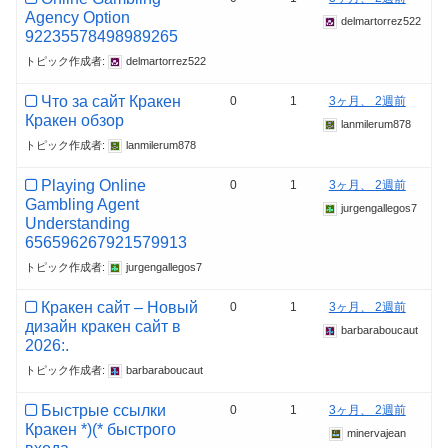
Agency Option
delmartorrez522
92235578498989265
トピック作成者:
delmartorrez522
Что за сайт Кракен
0
1
3ヶ月、 2週前
Кракен обзор
lanmilerum878
トピック作成者:
lanmilerum878
Playing Online
0
1
3ヶ月、 2週前
Gambling Agent
jurgengallegos7
Understanding
656596267921579913
トピック作成者:
jurgengallegos7
Кракен сайт – Новый
0
1
3ヶ月、 2週前
дизайн кракен сайт в
barbaraboucaut
2026:.
トピック作成者:
barbaraboucaut
Быстрые ссылки
0
1
3ヶ月、 2週前
Кракен *)(* быстрого
minervajean