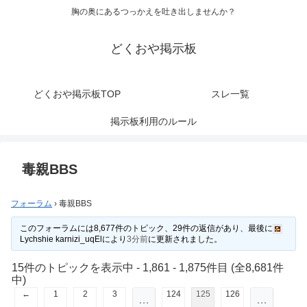
胸の奥にあるつっかえを吐き出しませんか？
どくおや掲示板
どくおや掲示板TOP
スレ一覧
掲示板利用のルール
毒親BBS
フォーラム
›
毒親BBS
このフォーラムには8,677件のトピック、29件の返信があり、最後に
Lychshie karnizi_uqEl
により
3分前
に更新されました。
15件のトピックを表示中 - 1,861 - 1,875件目 (全8,681件
中)
←
1
2
3
124
125
126
…
…