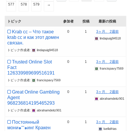
577
578
579
→
トピック
参加者
投稿
最新の投稿
Krab cc – Что такое
0
1
3ヶ月、 2週前
krab cc и как этот домен
lindapuig94518
связан.
トピック作成者:
lindapuig94518
Trusted Online Slot
0
1
3ヶ月、 2週前
Fact
francispavy7569
126339989699516191
トピック作成者:
francispavy7569
Great Online Gambling
0
1
3ヶ月、 2週前
Agent
abrahamdeitz901
968236814195465293
トピック作成者:
abrahamdeitz901
Постоянный
0
1
3ヶ月、 2週前
мони๑˘˘๑инг Кракен
luellafrias