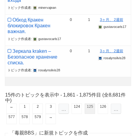
входа
トピック作成者:
minervajean
Обход Кракен
0
1
3ヶ月、 2週前
блокировок Кракен
gustavocarls17
важная.
トピック作成者:
gustavocarls17
Зеркала kraken –
0
1
3ヶ月、 2週前
Безопасное хранение
rosalynsilvis28
списка.
トピック作成者:
rosalynsilvis28
15件のトピックを表示中 - 1,861 - 1,875件目 (全8,681件
中)
←
1
2
3
124
125
126
…
…
577
578
579
→
「毒親BBS」に新規トピックを作成