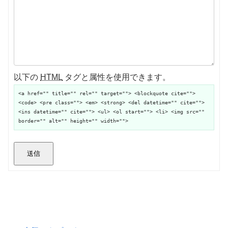
以下の
HTML
タグと属性を使用できます。
<a href="" title="" rel="" target=""> <blockquote cite="">
<code> <pre class=""> <em> <strong> <del datetime="" cite="">
<ins datetime="" cite=""> <ul> <ol start=""> <li> <img src=""
border="" alt="" height="" width="">
送信