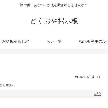
胸の奥にあるつっかえを吐き出しませんか？
どくおや掲示板
くおや掲示板TOP
スレ一覧
掲示板利用のル
」
2022.12.04
「どくおや？」
#62